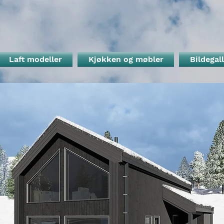
Laft modeller
Kjøkken og møbler
Bildegall