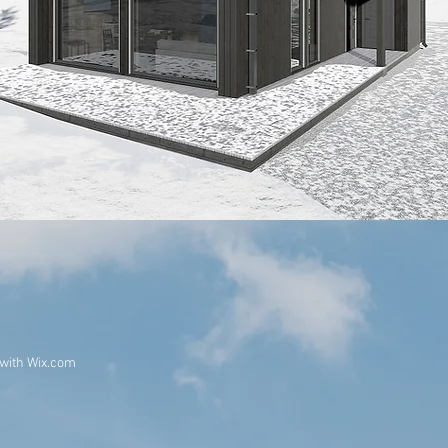
 with
Wix.com