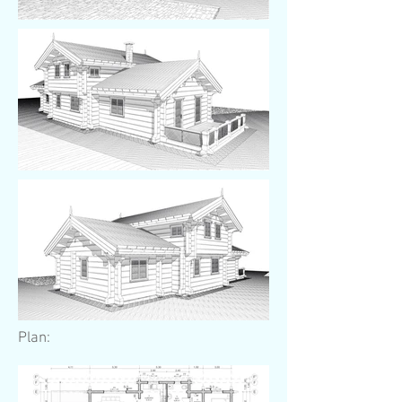
Plan: